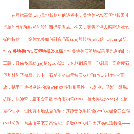
在尋找高質(zhì)量地板材料的過程中，美地美PVC石塑地板因其
卓越的性能和時尚的設計而備受青睞。今天，讓我們深入探索這種地
板的特點，一窺美地美如何融合品質(zhì)與技術(shù)創(chuàng)新。
\\n\\n
美地美PVC石塑地板怎么樣？
\\n美地美石塑地板采用先進的制造
工藝，具備多層結(jié)構(gòu)設計，包括耐磨層、印刷層、高密度石
塑基材和平衡層。其中，石塑基材由天然石灰粉和PVC樹脂整合而
成，賦予了地板卓越的穩(wěn)定性和耐用性：它防水、防潮、阻燃、
抗壓、抗沖擊，且不含甲醛等有害物質(zhì)。相比傳統(tǒng)木地板
更不怕水，也比實木地板更耐刮；其靜音效果較優(yōu)秀礦物安全環
(huán)保，為生活帶來了高性能。多數(shù)用戶因其易維護特性——