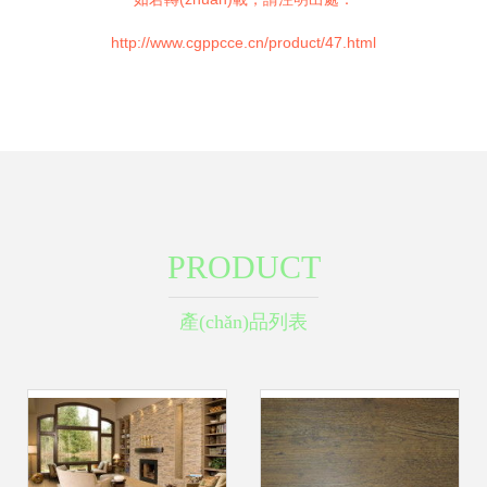
http://www.cgppcce.cn/product/47.html
PRODUCT
產(chǎn)品列表