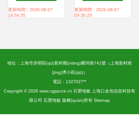
何鐘情石塑地板？
析，品味質(zhì)感
更新時間：2026-08-07
更新時間：2026-08-07
16:56:25
09:35:29
生活
地址：上海市崇明區(qū)新村鄉(xiāng)耀州路741號（上海新村經
(jīng)濟小區(qū)）
電話：1327027**
Copyright © 2026
www.cgppcce.cn
石塑地板
上海口金包信息科技有
限公司
石塑地板
版權(quán)所有
Sitemap