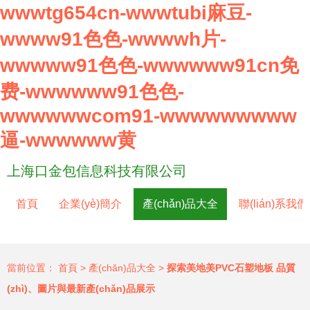
wwwtg654cn-wwwtubi麻豆-
wwww91色色-wwwwh片-
wwwww91色色-wwwwww91cn免
费-wwwwww91色色-
wwwwwwcom91-wwwwwwwww
逼-wwwwww黄
上海口金包信息科技有限公司
首頁
企業(yè)簡介
產(chǎn)品大全
聯(lián)系我們
當前位置：
首頁
>
產(chǎn)品大全
>
探索美地美PVC石塑地板 品質
(zhì)、圖片與最新產(chǎn)品展示