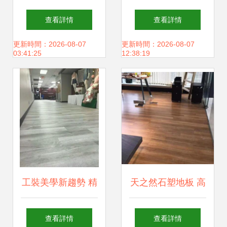
度品牌PVC石塑地
板 自然美學的空間
查看詳情
查看詳情
板的魅力與實用指
革新方案
更新時間：2026-08-07
更新時間：2026-08-07
03:41:25
12:38:19
南
工裝美學新趨勢 精
天之然石塑地板 高
裝房與辦公場所為
清細節(jié)全解
查看詳情
查看詳情