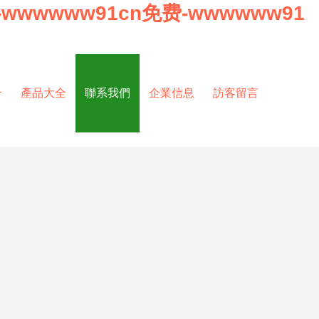
-wwwwww91cn免费-wwwwww91
介
產品大全
聯系我們
企業信息
訪客留言